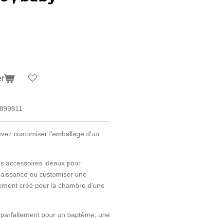
er
899811
uvez customiser l'emballage d'un
es accessoires idéaux pour
 naissance ou customiser une
lement créé pour la chambre d'une
t parfaitement pour un baptême, une