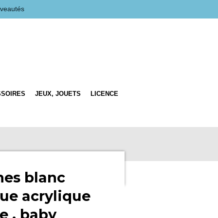
veautés
SSOIRES
JEUX, JOUETS
LICENCE
ines blanc
que acrylique
 , baby