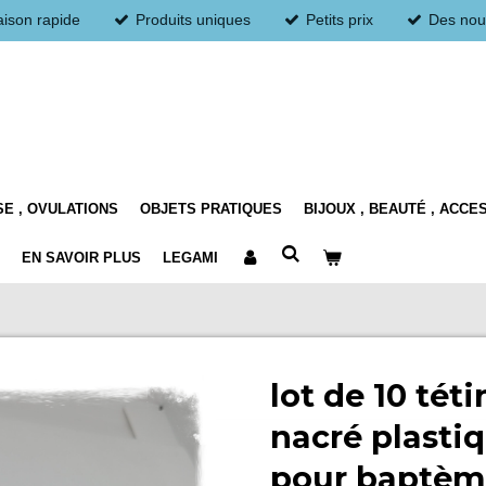
aison rapide
Produits uniques
Petits prix
Des nou
E , OVULATIONS
OBJETS PRATIQUES
BIJOUX , BEAUTÉ , ACCE
EN SAVOIR PLUS
LEGAMI
lot de 10 tét
nacré plasti
pour baptème