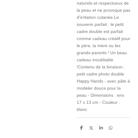
naturels et respectueux de
la peau et ne provoque pas
d'irritation cutanée.Le
souvenir parfait : le petit
cadre double est parfait
comme cadeau créatif pour
le père, la mère ou les
grands-parents ! Un beau
cadeau inoubliable
!Contenu de la livraison :
petit cadre photo double
Happy Hands - avec pâte à
modeler douce pour la
peau - Dimensions : env.
17 x 13 cm - Couleur :
blanc
P
P
P
P
a
a
a
a