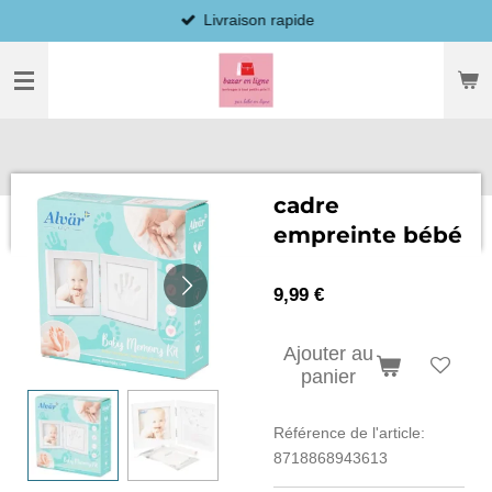
Livraison rapide
Passer
au
contenu
principal
cadre
empreinte bébé
9,99 €
Ajouter au
panier
Référence de l'article:
8718868943613